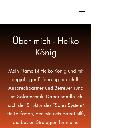
Über mich - Heiko
König
Mein Name ist Heiko König und mit
langjähriger Erfahrung bin ich Ihr
Ansprechpartner und Betreuer rund
um Solartechnik. Dabei handle ich
nach der Struktur des “Sales System”.
Ein Leitfaden, der mir stets dabei hilft,
die besten Strategien für meine