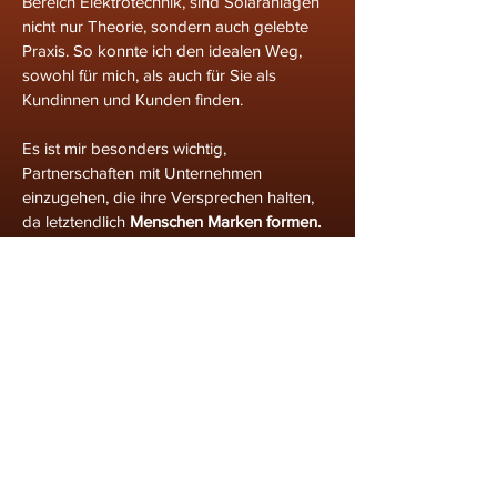
Bereich Elektrotechnik, sind Solaranlagen
nicht nur Theorie, sondern auch gelebte
Praxis. So konnte ich den idealen Weg,
sowohl für mich, als auch für Sie als
Kundinnen und Kunden finden.
Es ist mir besonders wichtig,
Partnerschaften mit Unternehmen
einzugehen, die ihre Versprechen halten,
da letztendlich
Menschen Marken formen.
Daher arbeite ich ausschließlich mit
Branchenführern im Markensegment und
wähle meine Partnerschaften detailliert aus.
Ich stehe nur hinter Produkten, die ich auch
selbst nutzen würde. So teilen die
Unternehmen und ich dieselbe
Philosophie: Kundenzufriedenheit, Service
und Produktqualität stehen stets an erster
Stelle.